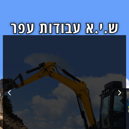
ש.י.א עבודות עפר