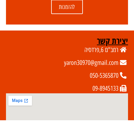
להזמנות
יצירת קשר
רמב"ם 6,פרדסיה
yaron30970@gmail.com
050-5365870
09-8945133