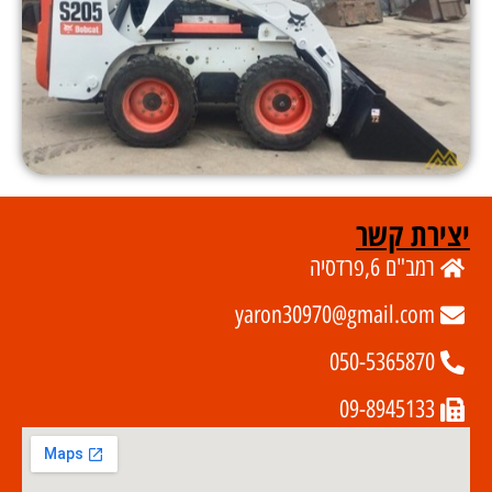
יצירת קשר
רמב"ם 6,פרדסיה
yaron30970@gmail.com
050-5365870
09-8945133